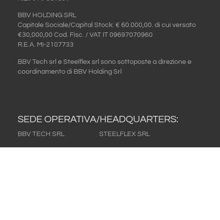
BBV HOLDING SRL
Capitale Sociale/Capital Stock: € 60.000,00. di cui versato
€30,000,00
Cod. Fisc. / VAT IT 09697070960
R.E.A. MI-2107733
BBV Tech srl e Steelflex srl sono sottoposte a direzione e
coordinamento di BBV Holding Srl
SEDE OPERATIVA/HEADQUARTERS:
BBV TECH SRL
STEELFLEX SRL
sede di Rodano:
Sede di Pioltello:
Via Papa Giovanni XXIII, 56
Via Como 10/A
20053 Rodano (MI) – Italy
20096 Pioltello (MI) – Italy
T. +39 02 953 28 118
T. +39 02 92 10 2763
F. +39 02 953 28 316
F. +39 02 92 10 4598
Sede di Pioltello:
sede di Rodano:
Via Como 10/A
Via Papa Giovanni XXIII, 56