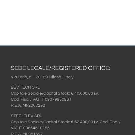
SEDE LEGALE/REGISTERED OFFICE:
Via Lario, 8 – 20159 Milano – Italy
BBV TECH SRL
Capitale Sociale/Capital Stock: € 40.000,00 i.v.
Cod. Fisc. / VAT IT 09079950961
R.E.A. MI-2067298
STEELFLEX SRL
Capitale Sociale/Capital Stock: € 62.400,00 i.v.
Cod. Fisc. /
VAT IT 03664610155
R.E.A. MI-981697