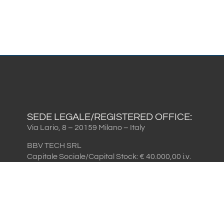
SEDE LEGALE/REGISTERED OFFICE:
Via Lario, 8 – 20159 Milano – Italy
BBV TECH SRL
Capitale Sociale/Capital Stock: € 40.000,00 i.v.
Cod. Fisc. / VAT IT 09079950961
R.E.A. MI-2067298
STEELFLEX SRL
Capitale Sociale/Capital Stock: € 62.400,00 i.v.
Cod. Fisc
VAT IT 03664610155