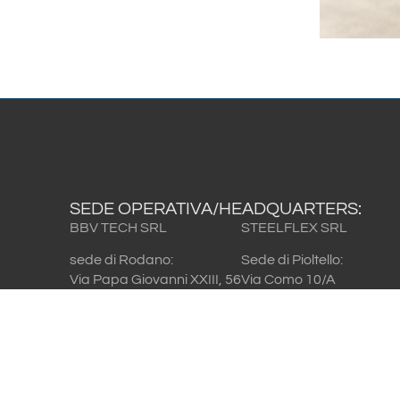
SEDE OPERATIVA/HEADQUARTERS:
BBV TECH SRL
STEELFLEX SRL
sede di Rodano:
Sede di Pioltello:
Via Papa Giovanni XXIII, 56
Via Como 10/A
20053 Rodano (MI) – Italy
20096 Pioltello (MI) – Italy
T. +39 02 953 28 118
T. +39 02 92 10 2763
F. +39 02 953 28 316
F. +39 02 92 10 4598
. /
Sede di Pioltello:
sede di Rodano:
Via Como 10/A
Via Papa Giovanni XXIII,