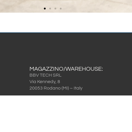
MAGAZZINO/WAREHOUSE:
BBV TECH SRL
Via Kennedy, 8
20053 Rodano (MI) – Italy
.
Cookie
e
Privacy Policy
Codice etico
Condizioni generali di contratto (vendita)
 56
Condizioni generali di contratto